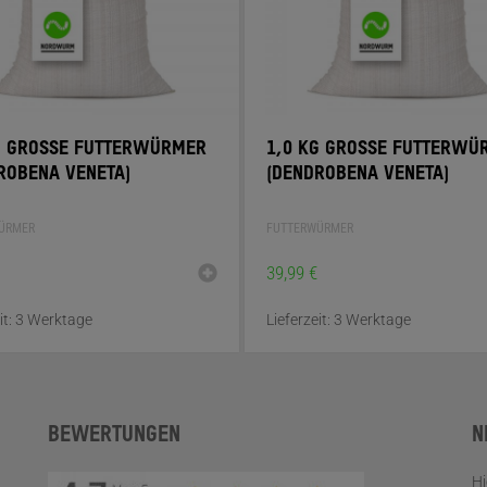
G GROSSE FUTTERWÜRMER (
1,0 KG GROSSE FUTTERWÜR
OBENA VENETA)
DENDROBENA VENETA)
ÜRMER
FUTTERWÜRMER
39,99
€
it:
3 Werktage
Lieferzeit:
3 Werktage
BEWERTUNGEN
N
Hi