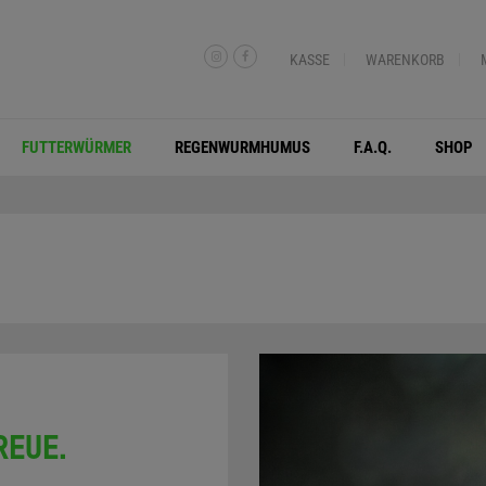
KASSE
WARENKORB
FUTTERWÜRMER
REGENWURMHUMUS
F.A.Q.
SHOP
REUE.