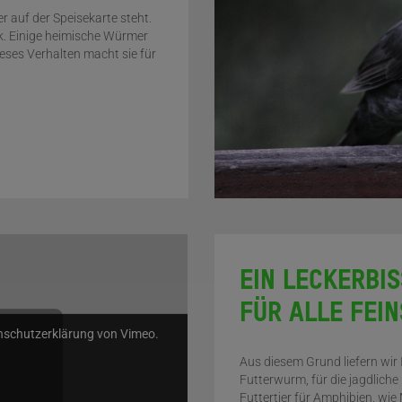
r auf der Speisekarte steht.
ck. Einige heimische Würmer
ieses Verhalten macht sie für
EIN LECKERBIS
FÜR ALLE FEI
enschutzerklärung von Vimeo.
Aus diesem Grund liefern wir
Futterwurm, für die jagdliche 
Futtertier für Amphibien, wie