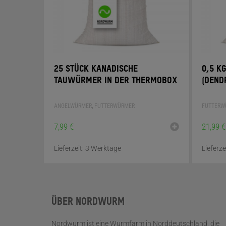
25 STÜCK KANADISCHE
0,5 K
TAUWÜRMER IN DER THERMOBOX
DENDR
ANGELWÜRMER
,
FUTTERWÜRMER
FUTTERW
7,99
€
21,99
€
Lieferzeit:
3 Werktage
Lieferze
ÜBER NORDWURM
Nordwurm ist eine Wurmfarm in Norddeutschland, die