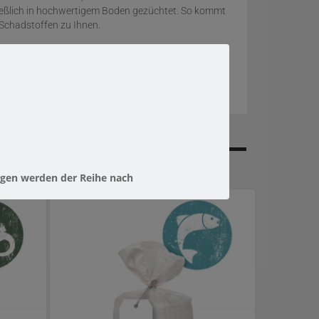
ießlich in hochwertigem Boden gezüchtet. So kommt
 Schadstoffen zu Ihnen.
ngen werden der Reihe nach