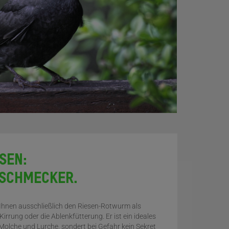
SEN:
NSCHMECKER.
 Ihnen ausschließlich den Riesen-Rotwurm als
Kirrung oder die Ablenkfütterung. Er ist ein ideales
 Molche und Lurche, sondert bei Gefahr kein Sekret