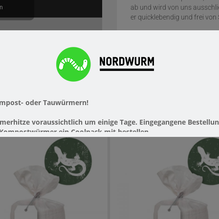
ab und wird von uns ausschl
n
er quicklebendig und frei von
ANGEBOTE
ompost- oder Tauwürmern!
erhitze voraussichtlich um einige Tage. Eingegangene Bestellu
r Kompostwürmer ein Coolpack mit bestellen.