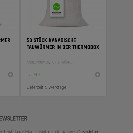
MER (
50 STÜCK KANADISCHE
TAUWÜRMER IN DER THERMOBOX
ANGELWÜRMER
,
FUTTERWÜRMER
15,99
€
Lieferzeit:
3 Werktage
EWSLETTER
er hast du die Möglichkeit, dich für unseren Newsletter