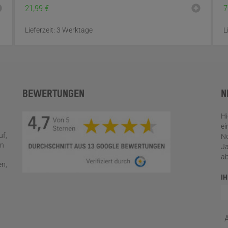
21,99
€
7
Lieferzeit:
3 Werktage
L
BEWERTUNGEN
N
Hi
ei
uf,
No
en
Ja
a
en,
I