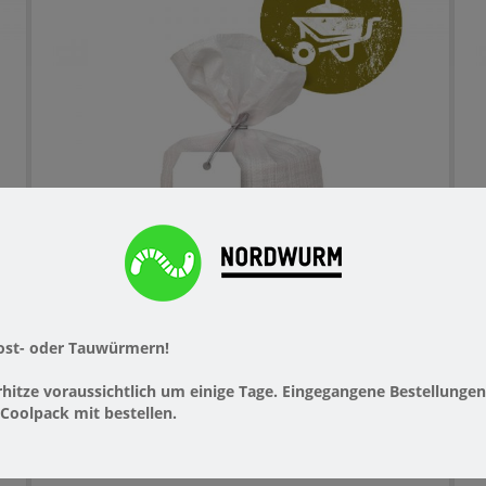
ost- oder Tauwürmern!
0,5 KG GARTENWÜRMER ZUR
itze voraussichtlich um einige Tage. Eingegangene Bestellungen
BODENVERBESSERUNG VON 75 M²
Coolpack mit bestellen.
GARTENWÜRMER
,
KOMPOSTWÜRMER
G