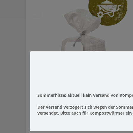
Sommerhitze: aktuell kein Versand von Komp
1,0 KG GARTENWÜRMER ZUR
Der Versand verzögert sich wegen
der Sommerh
BODENVERBESSERUNG VON 150 M²
versendet. Bitte auch für Kompostwürmer ein 
GARTENWÜRMER
,
KOMPOSTWÜRMER