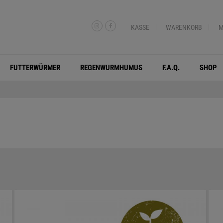
KASSE
WARENKORB
M
FUTTERWÜRMER
REGENWURMHUMUS
F.A.Q.
SHOP