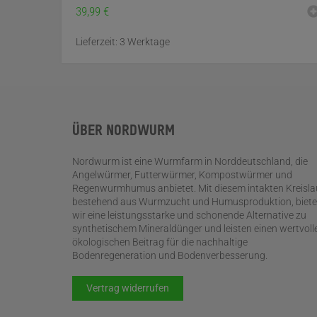
39,99
€
Lieferzeit:
3 Werktage
ÜBER NORDWURM
Nordwurm ist eine Wurmfarm in Norddeutschland, die
Angelwürmer, Futterwürmer, Kompostwürmer und
Regenwurmhumus anbietet. Mit diesem intakten Kreisla
bestehend aus Wurmzucht und Humusproduktion, biet
wir eine leistungsstarke und schonende Alternative zu
synthetischem Mineraldünger und leisten einen wertvoll
ökologischen Beitrag für die nachhaltige
Bodenregeneration und Bodenverbesserung.
Vertrag widerrufen