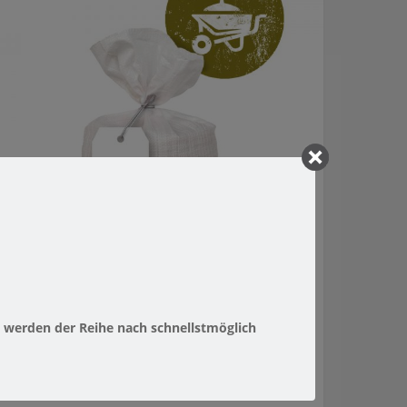
2,0 KG GARTENWÜRMER ZUR
 werden der Reihe nach schnellstmöglich
BODENVERBESSERUNG VON 300 M²
ARTENWÜRMER
,
KOMPOSTWÜRMER