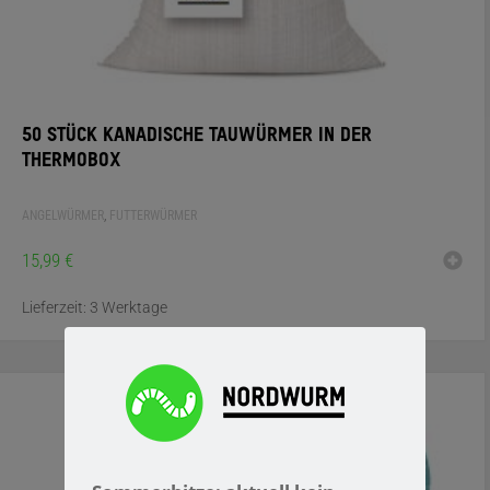
50 STÜCK KANADISCHE TAUWÜRMER IN DER
THERMOBOX
ANGELWÜRMER
,
FUTTERWÜRMER
15,99
€
Lieferzeit:
3 Werktage