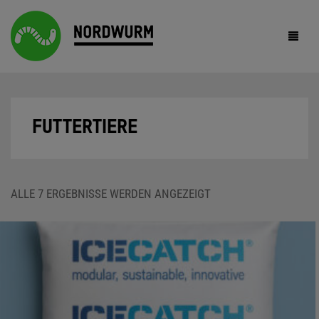
HOME
FUTTERTIERE
ANGELWÜRMER
KOMPOSTWÜRMER
NACH
ALLE 7 ERGEBNISSE WERDEN ANGEZEIGT
BELIEBTHEIT
FUTTERWÜRMER
SORTIERT
REGENWURMHUMUS
F.A.Q.
SHOP