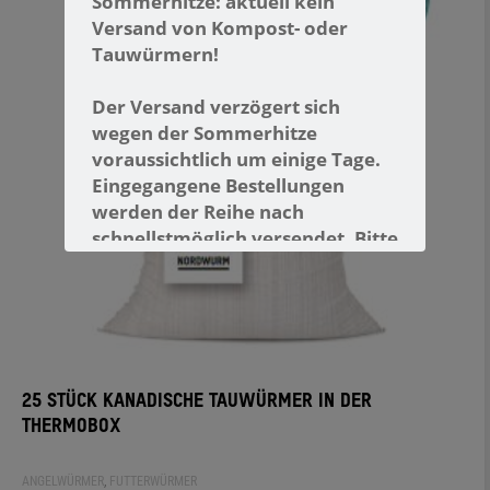
Sommerhitze: aktuell kein
Versand von Kompost- oder
Tauwürmern!
Der Versand verzögert sich
wegen
der Sommerhitze
voraussichtlich um einige Tage.
Eingegangene Bestellungen
werden der Reihe nach
schnellstmöglich versendet. Bitte
auch für Kompostwürmer ein
Coolpack mit bestellen.
25 STÜCK KANADISCHE TAUWÜRMER IN DER
THERMOBOX
ANGELWÜRMER
,
FUTTERWÜRMER