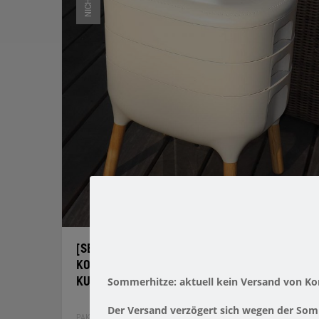
[SET] WURMKOMPOSTER CREME +
KOMPOSTWÜRMER + HANFMATTE | URBALIVE
Sommerhitze: aktuell kein Versand von K
KUNSTSTOFF
Der Versand verzögert sich wegen
der Somm
PAKETANGEBOT [SET]
,
WURMKOMPOSTER