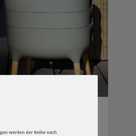
[SET] WURMKOMPOSTER ANTHRAZIT +
KOMPOSTWÜRMER + HANFMATTE | URBALIVE
KUNSTSTOFF
ngen werden der Reihe nach
AKETANGEBOT [SET]
,
WURMKOMPOSTER