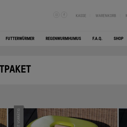
KASSE
WARENKORB
FUTTERWÜRMER
REGENWURMHUMUS
F.A.Q.
SHOP
TPAKET
NICHT VORRÄTIG