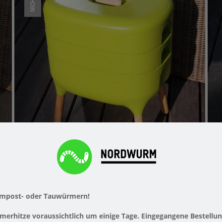
[SET] WURMKOMPOSTER GRÜN +
KOMPOSTWÜRMER + HANFMATTE | URBALIVE
ompost- oder Tauwürmern!
KUNSTSTOFF
erhitze voraussichtlich um einige Tage. Eingegangene Bestellu
PAKETANGEBOT [SET]
,
WURMKOMPOSTER
P