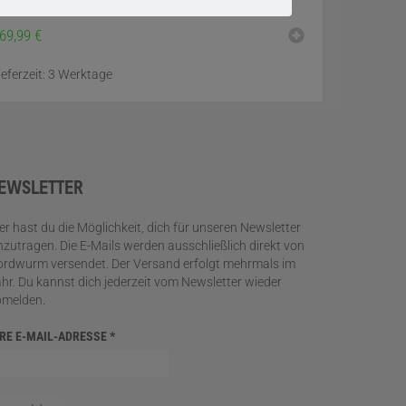
69,99
€
ieferzeit:
3 Werktage
EWSLETTER
er hast du die Möglichkeit, dich für unseren Newsletter
nzutragen. Die E-Mails werden ausschließlich direkt von
rdwurm versendet. Der Versand erfolgt mehrmals im
hr. Du kannst dich jederzeit vom Newsletter wieder
bmelden.
HRE E-MAIL-ADRESSE
*