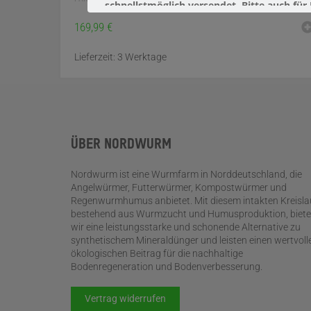
schnellstmöglich versendet. Bitte auch fü
169,99
€
Lieferzeit:
3 Werktage
ÜBER NORDWURM
Nordwurm ist eine Wurmfarm in Norddeutschland, die
Angelwürmer, Futterwürmer, Kompostwürmer und
Regenwurmhumus anbietet. Mit diesem intakten Kreisla
bestehend aus Wurmzucht und Humusproduktion, biet
wir eine leistungsstarke und schonende Alternative zu
synthetischem Mineraldünger und leisten einen wertvoll
ökologischen Beitrag für die nachhaltige
Bodenregeneration und Bodenverbesserung.
Vertrag widerrufen