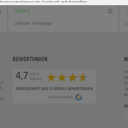
r Kompostwürmer ein Coolpack mit bestellen.
169,99
€
1
Lieferzeit:
3 Werktage
L
BEWERTUNGEN
N
Hi
ei
uf,
No
en
Ja
a
en,
I