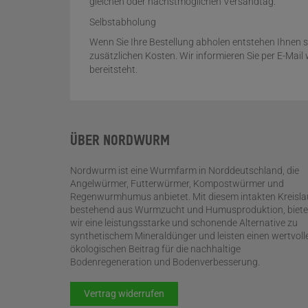
gleichen oder nächstmöglichen Versandtag.
Selbstabholung
Wenn Sie Ihre Bestellung abholen entstehen Ihnen s
zusätzlichen Kosten. Wir informieren Sie per E-Mai
bereitsteht.
ÜBER NORDWURM
Nordwurm ist eine Wurmfarm in Norddeutschland, die
Angelwürmer, Futterwürmer, Kompostwürmer und
Regenwurmhumus anbietet. Mit diesem intakten Kreisla
bestehend aus Wurmzucht und Humusproduktion, biet
wir eine leistungsstarke und schonende Alternative zu
synthetischem Mineraldünger und leisten einen wertvoll
ökologischen Beitrag für die nachhaltige
Bodenregeneration und Bodenverbesserung.
Vertrag widerrufen