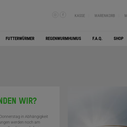
KASSE
WARENKORB
M
FUTTERWÜRMER
REGENWURMHUMUS
F.A.Q.
SHOP
NDEN WIR?
 Donnerstag in Abhängigkeit
llungen werden noch am