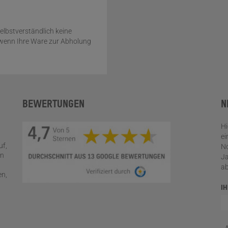
elbstverständlich keine
l wenn Ihre Ware zur Abholung
BEWERTUNGEN
N
Hi
ei
uf,
No
en
Ja
a
en,
I