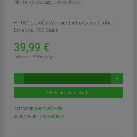
inkl. 19 % MwSt.
zzgl.
Versandkosten
– 1000 g große Würmer (netto Gewicht ohne
Erde), ca. 700 Stück
39,99
€
Lieferzeit:
3 Werktage
1,0
KG
GROSSE A
In den Warenkorb
NGELWÜRMER (
DENDROBENA V
ENETA) M
KATEGORIE:
ANGELWÜRMER
ENGE
SCHLAGWORT:
ANGELKÖDER