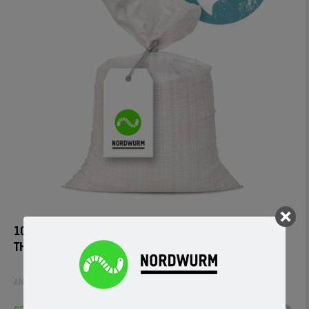
100 STÜCK KANADISCHE TAUWÜRMER IN ZWEI
THERMOBOXEN
ANGELWÜRMER
,
FUTTERWÜRMER