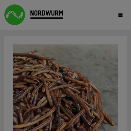
HOME
ANGELWÜRMER
KOMPOSTWÜRMER
FUTTERWÜRMER
REGENWURMHUMUS
F.A.Q.
SHOP