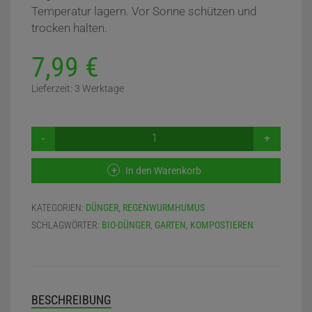
Temperatur lagern. Vor Sonne schützen und
trocken halten.
7,99
€
Lieferzeit:
3 Werktage
WURMHUMUS
2,5
KG
In den Warenkorb
–
TORFFREIER
BIO
KATEGORIEN:
DÜNGER
,
REGENWURMHUMUS
REGENWURMHUMUS
SCHLAGWÖRTER:
BIO-DÜNGER
,
GARTEN
,
KOMPOSTIEREN
FÜR
GARTEN
&
PFLANZEN
MENGE
BESCHREIBUNG