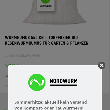
WURMHUMUS 550 KG – TORFFREIER BIO
REGENWURMHUMUS FÜR GARTEN & PFLANZEN
DÜNGER
,
REGENWURMHUMUS
345,99
€
0,60
€
/
kg
Lieferzeit:
3 Werktage
Sommerhitze: aktuell kein Versand
von Kompost- oder Tauwürmern!