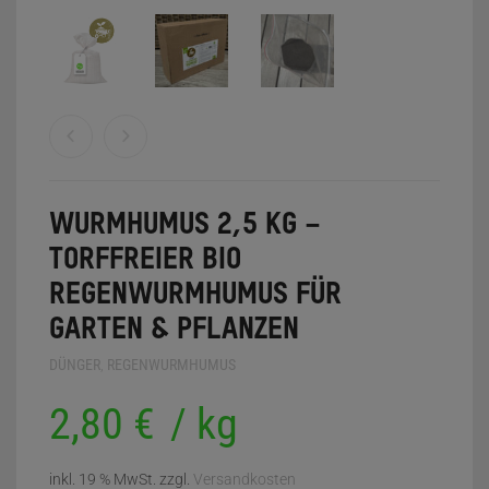
0
WARENKORB
WURMHUMUS 2,5 KG –
TORFFREIER BIO
REGENWURMHUMUS FÜR
GARTEN & PFLANZEN
DÜNGER
,
REGENWURMHUMUS
2,80
€
/
kg
inkl. 19 % MwSt.
zzgl.
Versandkosten