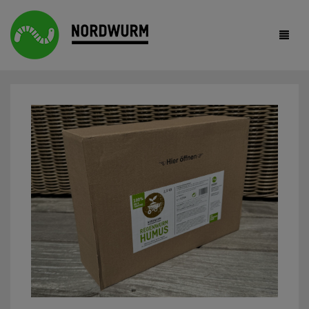
HOME
ANGELWÜRMER
KOMPOSTWÜRMER
FUTTERWÜRMER
REGENWURMHUMUS
F.A.Q.
SHOP