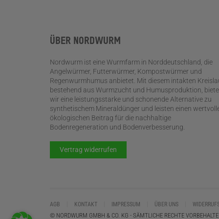
ÜBER NORDWURM
Nordwurm ist eine Wurmfarm in Norddeutschland, die
Angelwürmer, Futterwürmer, Kompostwürmer und
Regenwurmhumus anbietet. Mit diesem intakten Kreisla
bestehend aus Wurmzucht und Humusproduktion, biet
wir eine leistungsstarke und schonende Alternative zu
synthetischem Mineraldünger und leisten einen wertvoll
ökologischen Beitrag für die nachhaltige
Bodenregeneration und Bodenverbesserung.
Vertrag widerrufen
AGB
KONTAKT
IMPRESSUM
ÜBER UNS
WIDERRUF
© NORDWURM GMBH & CO. KG - SÄMTLICHE RECHTE VORBEHALTE