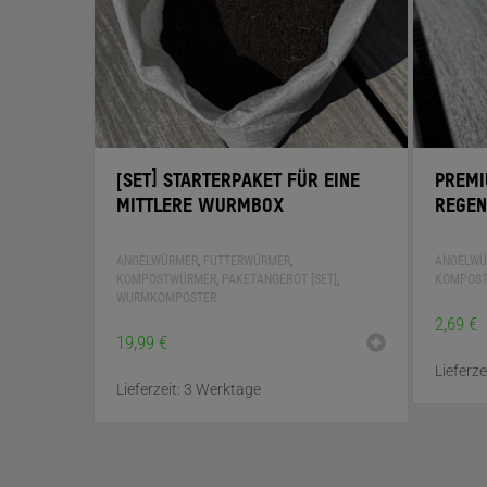
[SET] STARTERPAKET FÜR EINE
PREMI
MITTLERE WURMBOX
REGE
ANGELWÜRMER
,
FUTTERWÜRMER
,
ANGELWÜ
KOMPOSTWÜRMER
,
PAKETANGEBOT [SET]
,
KOMPOS
WURMKOMPOSTER
2,69
€
19,99
€
Lieferze
Lieferzeit:
3 Werktage