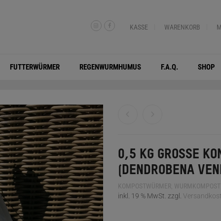
KASSE
WARENKORB
M
FUTTERWÜRMER
REGENWURMHUMUS
F.A.Q.
SHOP
0,5 KG GROSSE KO
DENDROBENA VENE
KOMPOSTWÜRMER
,
WURMKOMPOST
inkl. 19 % MwSt.
zzgl.
Versandkos