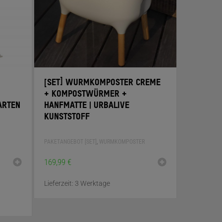
[SET] WURMKOMPOSTER CREME
+ KOMPOSTWÜRMER +
ARTEN
HANFMATTE | URBALIVE
KUNSTSTOFF
PAKETANGEBOT [SET]
,
WURMKOMPOSTER
169,99
€
Lieferzeit:
3 Werktage