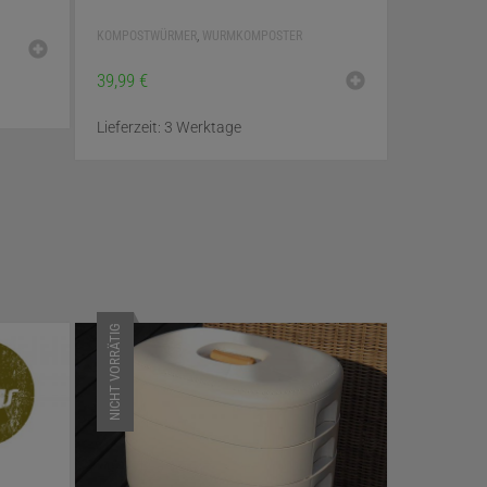
KOMPOSTWÜRMER
,
WURMKOMPOSTER
39,99
€
Lieferzeit:
3 Werktage
NICHT VORRÄTIG