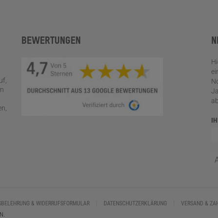
BEWERTUNGEN
N
Hi
ei
uf,
No
en
Ja
a
en,
I
SBELEHRUNG & WIDERRUFSFORMULAR
DATENSCHUTZERKLÄRUNG
VERSAND & ZA
N.