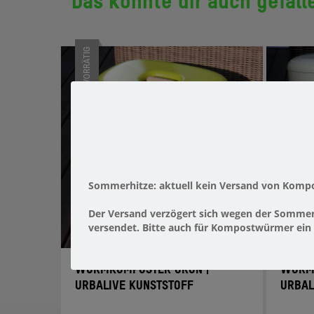
Das könnte dir auch gefall
NICHT VORRÄTIG
Sommerhitze: aktuell kein Versand von Komp
Der Versand verzögert sich wegen
der Sommerh
versendet. Bitte auch für Kompostwürmer ein 
WURMKOMPOSTER GRÜN |
WURMK
URBALIVE KUNSTSTOFF
URBAL