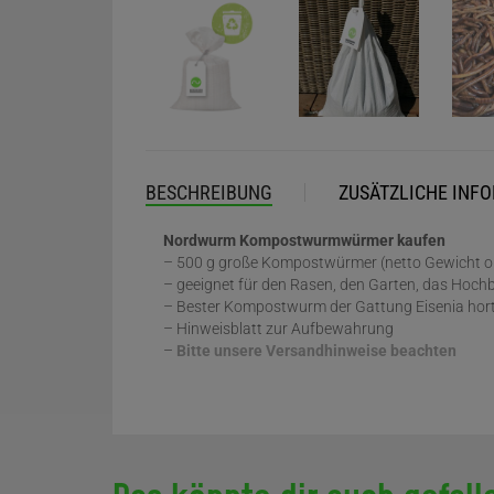
BESCHREIBUNG
ZUSÄTZLICHE INF
Nordwurm Kompostwurmwürmer kaufen
– 500 g große Kompostwürmer (netto Gewicht o
– geeignet für den Rasen, den Garten, das Hoc
– Bester Kompostwurm der Gattung Eisenia horte
– Hinweisblatt zur Aufbewahrung
–
Bitte unsere Versandhinweise beachten