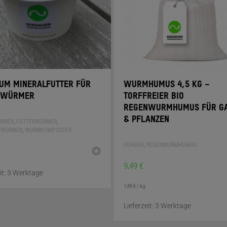
UM MINERALFUTTER FÜR
WURMHUMUS 4,5 KG –
NWÜRMER
TORFFREIER BIO
REGENWURMHUMUS FÜR G
& PFLANZEN
RMER
,
FUTTERWÜRMER
,
TWÜRMER
,
WURMKOMPOSTER
DÜNGER
,
REGENWURMHUMUS
9,49
€
it:
3 Werktage
1,89
€
/
kg
Lieferzeit:
3 Werktage