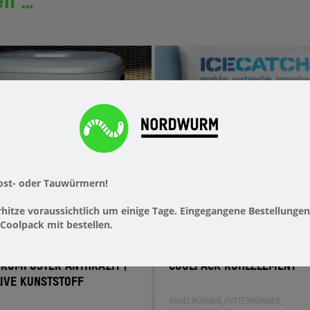
en …
ost- oder Tauwürmern!
itze voraussichtlich um einige Tage. Eingegangene Bestellungen
Coolpack mit bestellen.
OMPOSTER ANTHRAZIT |
COOLPACK KÜHLELEMENT
IVE KUNSTSTOFF
ANGELWÜRMER
,
FUTTERWÜRMER
,