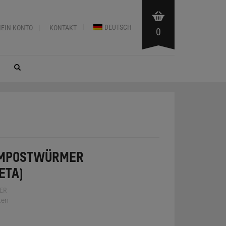
DEUTSCH
EIN KONTO
KONTAKT
0
MPOSTWÜRMER (
TA)
ER
ten