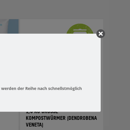
 werden der Reihe nach schnellstmöglich
1,0 KG GROSSE K
OMPOSTWÜRMER (DENDROBENA V
ENETA)